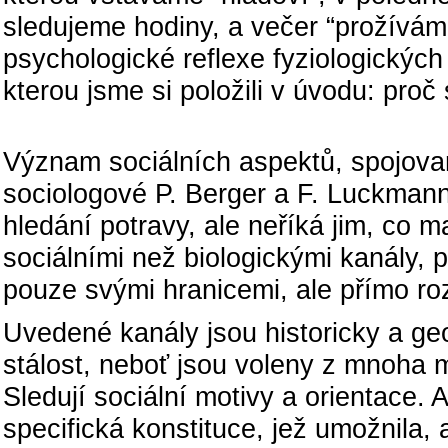
sledujeme hodiny, a večer “prožívám
psychologické reflexe fyziologickýc
kterou jsme si položili v úvodu: pro
So
Význam sociálních aspektů, spojovaný
sociologové P. Berger a F. Luckmann
hledání potravy, ale neříká jim, co m
sociálními než biologickými kanály, 
pouze svými hranicemi, ale přímo roz
Uvedené kanály jsou historicky a ge
stálost, neboť jsou voleny z mnoha m
Sledují sociální motivy a orientace. 
specifická konstituce, jež umožnila,