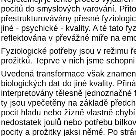
pocitů do smyslových varování. Přit
přestrukturovávány přesné fyziologic
jiné - psychické - kvality. A té tato 
reflektována v převážné míře na emoc
Fyziologické potřeby jsou v režimu ř
prožitků. Teprve v nich jsme schopni
Uvedená transformace však znamená
biologických dat do jiné kvality. Přin
interpretovány tělesně jednoznačné f
ty jsou vpečetěny na základě předch
pocit hladu nebo žízně vlastně chybí
nedostatek joulů nebo potřebu bílkovi
pocity a prožitky jaksi němé. Po str