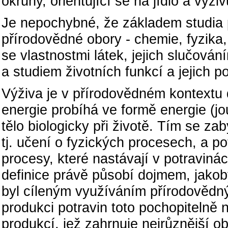
okruhy, orientující se na jídlo a výži
Je nepochybné, že základem studia 
přírodovědné obory - chemie, fyzika,
se vlastnostmi látek, jejich slučován
a studiem životních funkcí a jejich p
Výživa je v přírodovědném kontextu 
energie probíhá ve formě energie (jo
tělo biologicky při životě. Tím se zab
tj. učení o fyzických procesech, a p
procesy, které nastávají v potraviná
definice právě působí dojmem, jakob
byl cíleným využíváním přírodovědný
produkci potravin toto pochopitelně 
produkcí, jež zahrnuje nejrůznější o