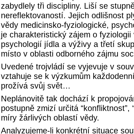
zabydlely tři discipliny. Liší se stu
nereflektovaností. Jejich odlišnost pl
vědy medicinsko-fyziologické, psych
je charakteristický zájem o fyziologi
psychologií jídla a výživy a třetí sk
místo v oblasti odborného zájmu soci
Uvedené trojvládí se vyjevuje v souv
vztahuje se k výzkumům každodenní 
prožívá svůj svět…
Neplánovitě tak dochází k propojová
postupně zmizí určitá “konfliktnost”, 
míry žárlivých oblastí vědy.
Analyzujeme-li konkrétní situace souv