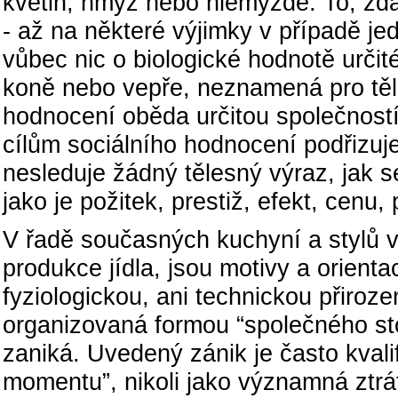
květin, hmyz nebo hlemýždě. To, zda n
- až na některé výjimky v případě j
vůbec nic o biologické hodnotě určit
koně nebo vepře, neznamená pro tělo 
hodnocení oběda určitou společnost
cílům sociálního hodnocení podřizuje
nesleduje žádný tělesný výraz, jak se 
jako je požitek, prestiž, efekt, cenu
V řadě současných kuchyní a stylů v
produkce jídla, jsou motivy a orient
fyziologickou, ani technickou přirozen
organizovaná formou “společného sto
zaniká. Uvedený zánik je často kvali
momentu”, nikoli jako významná ztrát