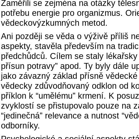
Zaměřili se zejména na otázky těles
potřebu energie pro organizmus. Ori
vědeckovýzkumných metod.
Ani později se věda o výživě příliš n
aspekty, stavěla především na tradi
předchůdců. Cílem se staly lékařsky
přísun potravy” apod. Ty byly dále 
jako závazný základ přísně vědecké 
vědecky zdůvodňovaný odklon od koj
příklon k “umělému” krmení. K posu
zvyklostí se přistupovalo pouze na zá
“jedinečná” relevance a nutnost “vě
odborníky.
Psychologické a sociální aspekty stá