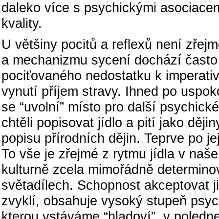
daleko více s psychickými asociacemi
kvality.
U většiny pocitů a reflexů není zřej
a mechanizmu sycení dochází často 
pociťovaného nedostatku k imperativ
vynutí příjem stravy. Ihned po uspo
se “uvolní” místo pro další psychick
chtěli popisovat jídlo a pití jako ději
popisu přírodních dějin. Teprve po je
To vše je zřejmé z rytmu jídla v na
kulturně zcela mimořádně determinov
světadílech. Schopnost akceptovat ji
zvyklí, obsahuje vysoký stupeň psyc
kterou vstáváme “hladoví”, v poledn