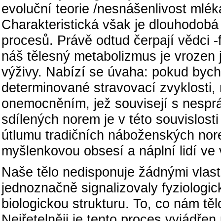
evoluční teorie /nesnášenlivost mlék
Charakteristická však je dlouhodobá
procesů. Právě odtud čerpají vědci -f
náš tělesný metabolizmus je vrozen j
výživy. Nabízí se úvaha: pokud bych
determinované stravovací zvyklosti
onemocněním, jež souvisejí s nespr
sdílených norem je v této souvislost
útlumu tradičních náboženských nore
myšlenkovou obsesí a náplní lidí ve
Naše tělo nedisponuje žádnými vlast
jednoznačně signalizovaly fyziologic
biologickou strukturu. To, co nám těl
Nejřetelněji je tento proces vyjádřen