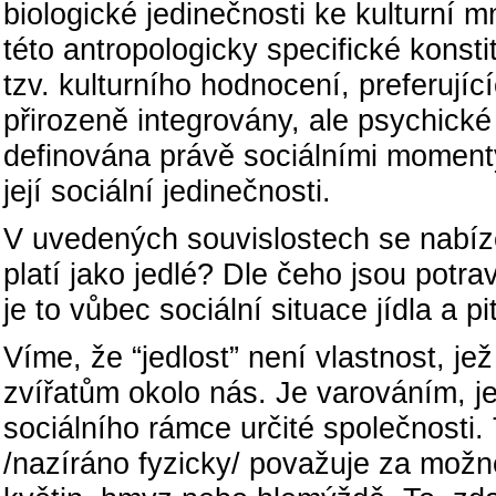
biologické jedinečnosti ke kulturní 
této antropologicky specifické konst
tzv. kulturního hodnocení, preferujíc
přirozeně integrovány, ale psychické
definována právě sociálními momenty
její sociální jedinečnosti.
V uvedených souvislostech se nabízej
platí jako jedlé? Dle čeho jsou potr
je to vůbec sociální situace jídla a pi
Víme, že “jedlost” není vlastnost, jež
zvířatům okolo nás. Je varováním, j
sociálního rámce určité společnosti.
/nazíráno fyzicky/ považuje za možné