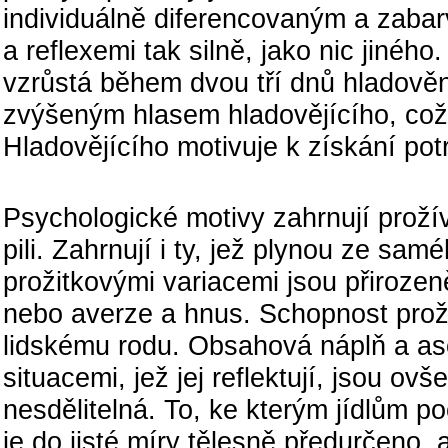
individuálně diferencovaným a zaba
a reflexemi tak silně, jako nic jinéh
vzrůstá během dvou tří dnů hladověn
zvýšeným hlasem hladovějícího, což v
Hladovějícího motivuje k získání pot
Psych
Psychologické motivy zahrnují prožív
pili. Zahrnují i ty, jež plynou ze samé
prožitkovými variacemi jsou přirozeně
nebo averze a hnus. Schopnost proží
lidskému rodu. Obsahová náplň a as
situacemi, jež jej reflektují, jsou ov
nesdělitelná. To, ke kterým jídlům p
je do jisté míry tělesně předurčeno,