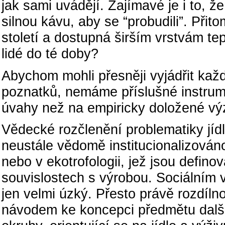
jak sami uvádějí. Zajímavé je i to, ž
silnou kávu, aby se “probudili”. Při
století a dostupná širším vrstvám tep
lidé do té doby?
Abychom mohli přesněji vyjádřit kaž
poznatků, nemáme příslušné instrum
úvahy než na empiricky doložené v
Vědecké rozčlenění problematiky jídla
neustále vědomě institucionalizován
nebo v ekotrofologii, jež jsou defino
souvislostech s výrobou. Sociálním
jen velmi úzký. Přesto právě rozdíl
návodem ke koncepci předmětu dalšíh