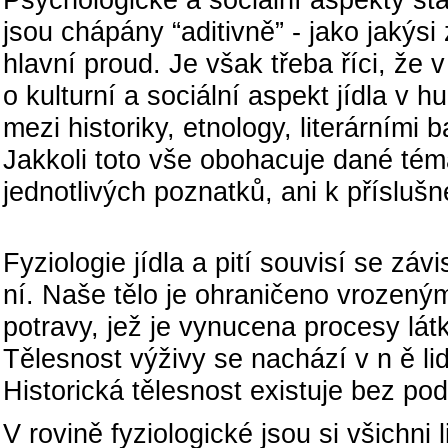
jsou chápány “aditivně” - jako jakýs
hlavní proud. Je však třeba říci, že
o kulturní a sociální aspekt jídla v
mezi historiky, etnology, literárními 
Jakkoli toto vše obohacuje dané tém
jednotlivých poznatků, ani k příslušn
Fyziologic
Fyziologie jídla a pití souvisí se záv
ní. Naše tělo je ohraničeno vrozený
potravy, jež je vynucena procesy lá
Tělesnost výživy se nachází v n ě li
Historická tělesnost existuje bez po
V rovině fyziologické jsou si všichni 