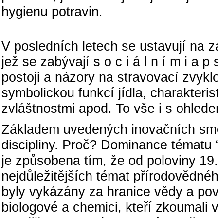
hygienu potravin.
Dochází k průniku obo
V posledních letech se ustavují na 
jež se zabývají s o c i á l n í m i a p 
postoji a názory na stravovací zvykl
symbolickou funkcí jídla, charakteris
zvláštnostmi apod. To vše i s ohledem
Základem uvedených inovačních směr
discipliny. Proč? Dominance tématu “
je způsobena tím, že od poloviny 19. s
nejdůležitějších témat přírodovědnéh
byly vykázány za hranice vědy a pova
biologové a chemici, kteří zkoumali v 