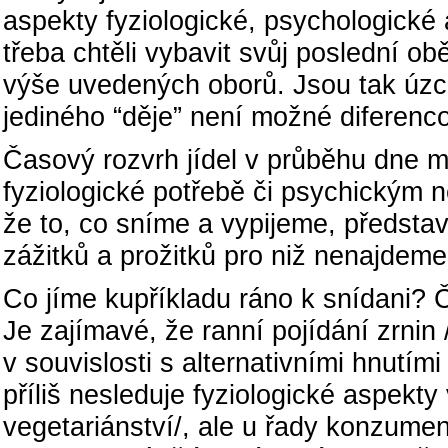
aspekty fyziologické, psychologické 
třeba chtěli vybavit svůj poslední o
výše uvedených oborů. Jsou tak úzc
jediného “děje” není možné diferenco
Časový rozvrh jídel v průběhu dne 
fyziologické potřebě či psychickým 
že to, co sníme a vypijeme, předsta
zážitků a prožitků pro niž nenajdeme
Co jíme kupříkladu ráno k snídani? 
Je zajímavé, že ranní pojídání zrnin 
v souvislosti s alternativními hnutím
příliš nesleduje fyziologické aspekt
vegetariánství/, ale u řady konzumen