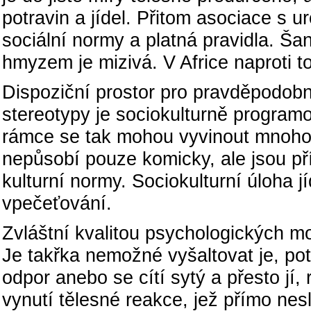
potravin a jídel. Přitom asociace s ur
sociální normy a platná pravidla. Šan
hmyzem je mizivá. V Africe naproti
Dispoziční prostor pro pravděpodobn
stereotypy je sociokulturně progra
rámce se tak mohou vyvinout mnoho
nepůsobí pouze komicky, ale jsou pří
kulturní normy. Sociokulturní úloha j
vpečeťování.
Zvláštní kvalitou psychologických mom
Je takřka nemožné vyšaltovat je, pot
odpor anebo se cítí sytý a přesto jí, 
vynutí tělesné reakce, jež přímo nesl